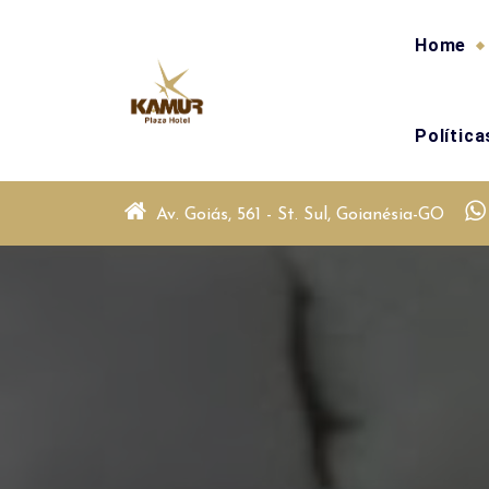
Skip
to
Home
content
Polític
Av. Goiás, 561 - St. Sul, Goianésia-GO