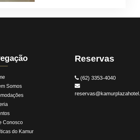
egação
Reservas
me
(62) 3353-4040
em Somos
reservas@kamurplazahotel
omodações
eria
ntos
e Conosco
íticas do Kamur