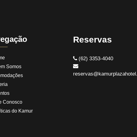
egação
Reservas
me
(62) 3353-4040
em Somos
reservas@kamurplazahotel
omodações
eria
ntos
e Conosco
íticas do Kamur