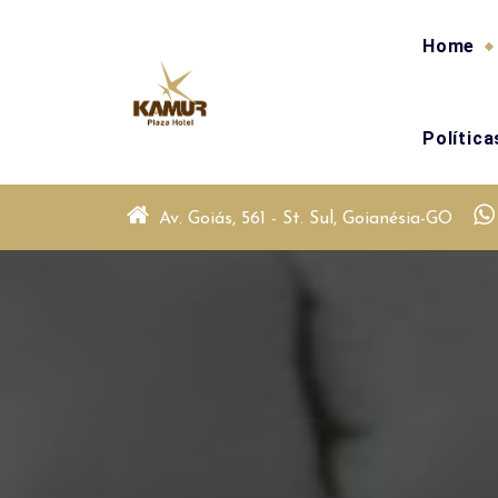
Skip
to
Home
content
Polític
Av. Goiás, 561 - St. Sul, Goianésia-GO