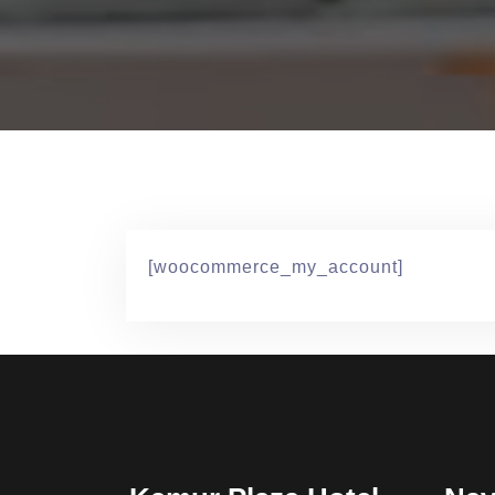
[woocommerce_my_account]