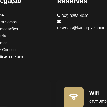
egação
Reservas
me
(62) 3353-4040
em Somos
reservas@kamurplazahotel
omodações
eria
ntos
e Conosco
íticas do Kamur
Wifi
GRATUIT