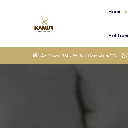
Skip
to
Home
content
Polític
Av. Goiás, 561 - St. Sul, Goianésia-GO