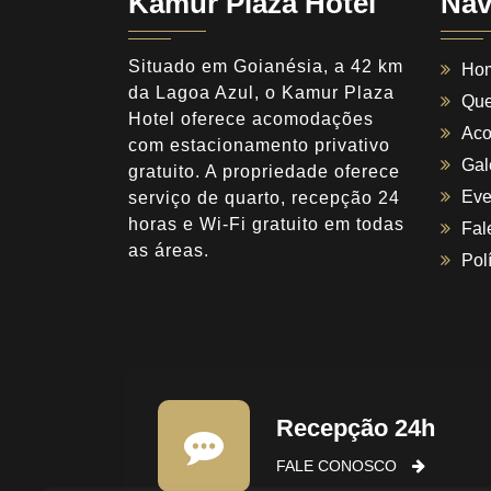
Kamur Plaza Hotel
Nav
Situado em Goianésia, a 42 km
Ho
da Lagoa Azul, o Kamur Plaza
Qu
Hotel oferece acomodações
Ac
com estacionamento privativo
Gal
gratuito. A propriedade oferece
Eve
serviço de quarto, recepção 24
horas e Wi-Fi gratuito em todas
Fal
as áreas.
Pol
Recepção 24h
FALE CONOSCO