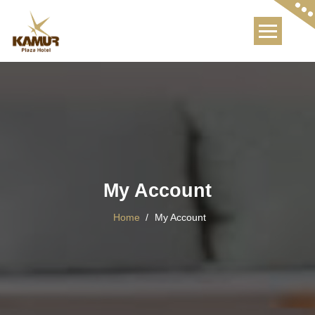
Skip
to
content
My Account
Home
/
My Account