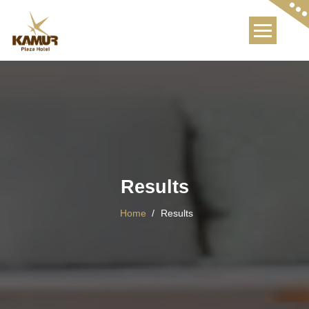
Skip
to
content
Results
Home
/
Results