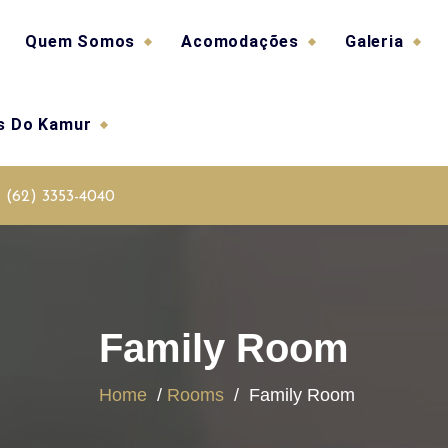
Quem Somos
Acomodações
Galeria
as Do Kamur
(62) 3353-4040
Family Room
Home
/
Rooms
/
Family Room