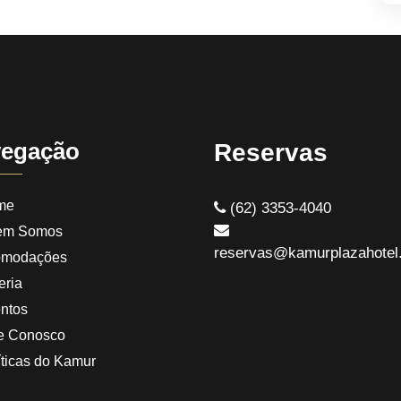
egação
Reservas
me
(62) 3353-4040
em Somos
reservas@kamurplazahotel
omodações
eria
ntos
e Conosco
íticas do Kamur