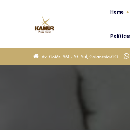
Skip
to
Home
content
Polític
Av. Goiás, 561 - St. Sul, Goianésia-GO